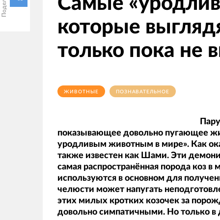
Самые «уродлив
которые выгляд
только пока не 
ЖИВОТНЫЕ
ПОЗНАВАТЕЛЬНОЕ
Пару
показывающее довольно пугающее жив
уродливым животным в мире». Как ока
также известен как Шами. Эти демонич
самая распространённая порода коз в 
используются в основном для получен
челюсти может напугать неподготовле
этих милых кротких козочек за порожд
довольно симпатичными. Но только в 