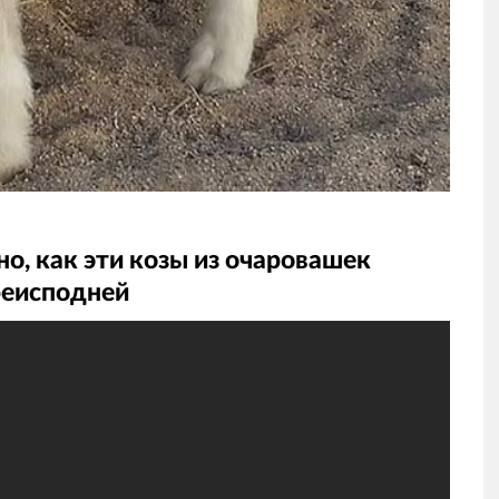
но, как эти козы из очаровашек
реисподней