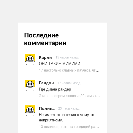
Последние
комментарии
Карли
15 часов назад
ОНИ ТАКИЕ МИМИМИ
17 настолько славных паучков, что даже у арахнофобов появится желание их погладить
Гандон
17 часов назад
Где диана райдер
Эталон современности: 20 самых красивых и привлекательных актрис Голливуда, по мнению Google | Ультрамарин
Полина
23 часа назад
Не имеет отношения к чему-то
неприятному.
13 нелицеприятных традиций разных стран, которые могут шокировать неподготовленного человека