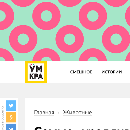
СМЕШНОЕ
ИСТОРИИ
Основная
навигация
Поделись в соцсетях
Главная
Животные
Строка
навигации