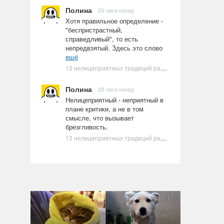
Полина
23 часа назад
Хотя правильное определение -
"беспристрастный,
справедливый", то есть
непредвзятый. Здесь это слово
ещё
13 нелицеприятных традиций разных стран, которые могут шокировать неподготовленного человека
Полина
23 часа назад
Нелицеприятный - неприятный в
плане критики, а не в том
смысле, что вызывает
брезгливость.
13 нелицеприятных традиций разных стран, которые могут шокировать неподготовленного человека