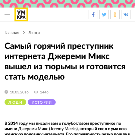
Основная
навигация
Главная
Люди
Строка
навигации
Самый горячий преступник
интернета Джереми Микс
вышел из тюрьмы и готовится
стать моделью
10.03.2016
2446
ЛЮДИ
ИСТОРИИ
В 2014 году мы писали вам о голубоглазом преступнике по
имени
Джереми Микс (Jeremy Meeks)
, который свел с ума всю
женскую половину интернета. Его популярность резко пошла в