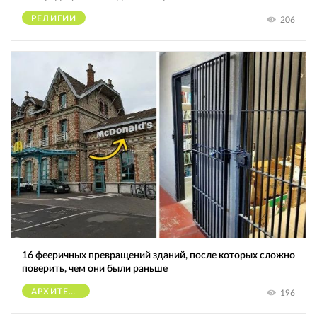
РЕЛИГИИ
206
16 фееричных превращений зданий, после которых сложно
поверить, чем они были раньше
АРХИТЕКТУРА
196