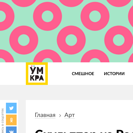
СМЕШНОЕ
ИСТОРИИ
Основная
навигация
Поделись в соцсетях
Главная
Арт
Строка
навигации