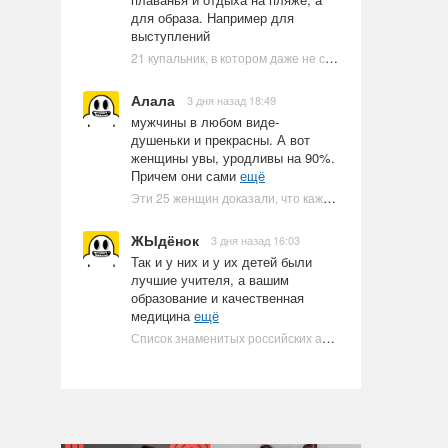
для образа. Например для
выступлений
21 купальник, в котором даже не стоит пытаться плавать
Алала
3 дня назад 18:49
мужчины в любом виде-
душеньки и прекрасны. А вот
женщины увы, уродливы на 90%.
Причем они сами
ещё
Эти 25 женщин доказали, что каждое тело имеет право быть в бикини
ЖЫдёнок
3 дня назад 16:03
Так и у них и у их детей были
лучшие учителя, а вашим
образование и качественная
медицина
ещё
Список знаменитых российских артистов-евреев | Ультрамарин