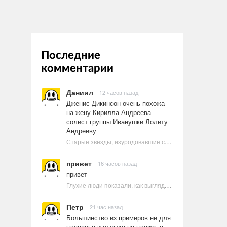
Последние
комментарии
Даниил
12 часов назад
Дженис Дикинсон очень похожа
на жену Кирилла Андреева
солист группы Иванушки Лолиту
Андрееву
Старые звезды, изуродовавшие себя пластикой
привет
16 часов назад
привет
Глухие люди показали, как выглядят ругательства на языке жестов
Петр
21 час назад
Большинство из примеров не для
плаванья и отдыха на пляже, а