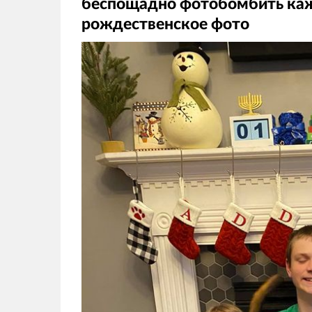
беспощадно фотобомбить каж
рождественское фото