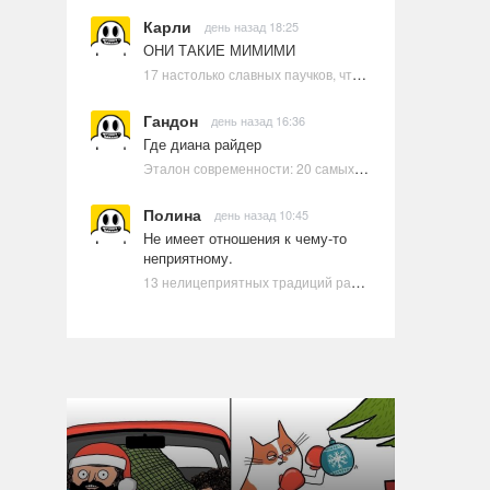
Карли
день назад 18:25
ОНИ ТАКИЕ МИМИМИ
17 настолько славных паучков, что даже у арахнофобов появится желание их погладить
Гандон
день назад 16:36
Где диана райдер
Эталон современности: 20 самых красивых и привлекательных актрис Голливуда, по мнению Google | Ультрамарин
Полина
день назад 10:45
Не имеет отношения к чему-то
неприятному.
13 нелицеприятных традиций разных стран, которые могут шокировать неподготовленного человека