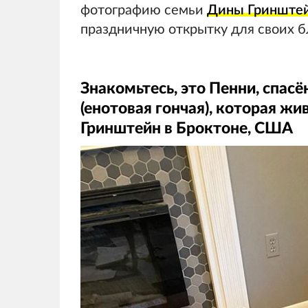
фотографию семьи
Дины Гринште
праздничную открытку для своих б
Знакомьтесь, это Пенни, спас
(енотовая гончая), которая жи
Гринштейн в Броктоне, США