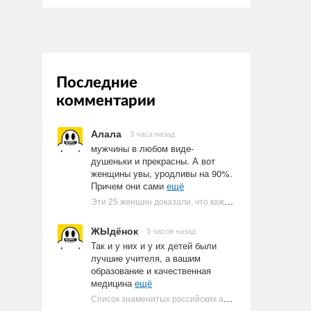
Последние
комментарии
Алала
3 часа назад
мужчины в любом виде-
душеньки и прекрасны. А вот
женщины увы, уродливы на 90%.
Причем они сами
ещё
Эти 25 женщин доказали, что каждое тело имеет право быть в бикини
ЖЫдёнок
5 часов назад
Так и у них и у их детей были
лучшие учителя, а вашим
образование и качественная
медицина
ещё
Список знаменитых российских артистов-евреев | Ультрамарин