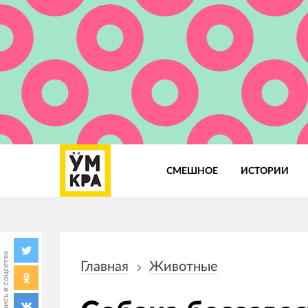
СМЕШНОЕ
ИСТОРИИ
Основная
навигация
Поделись в соцсетях
Главная
Животные
Строка
навигации