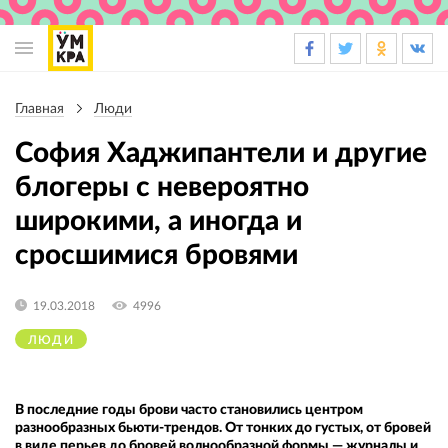
Основная
навигация
Главная
Люди
Строка
навигации
София Хаджипантели и другие
блогеры с невероятно
широкими, а иногда и
сросшимися бровями
19.03.2018
4996
ЛЮДИ
В последние годы брови часто становились центром
разнообразных бьюти-трендов. От тонких до густых, от бровей
в виде перьев до бровей волнообразной формы — журналы и