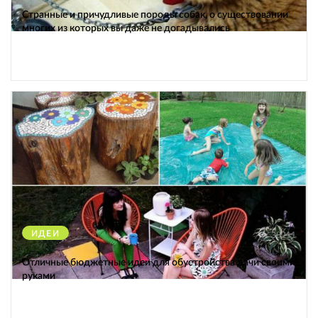
Странные и причудливые породы собак, о существовании
многих из которых вы даже не догадывались
ИДЕИ
38211
Отличные бюджетные идеи для обустройства дачи своими
руками