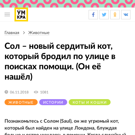
Основная
навигация
Главная
Животные
Строка
навигации
Сол – новый сердитый кот,
который бродил по улице в
поисках помощи. (Он её
нашёл)
06.11.2018
1081
ЖИВОТНЫЕ
ИСТОРИИ
КОТЫ И КОШКИ
Познакомьтесь с Солом (Saul), он же угрюмый кот,
который был найден на улице Лондона, блуждая
больно и остро нуждаясь в помощи. Когда случайный