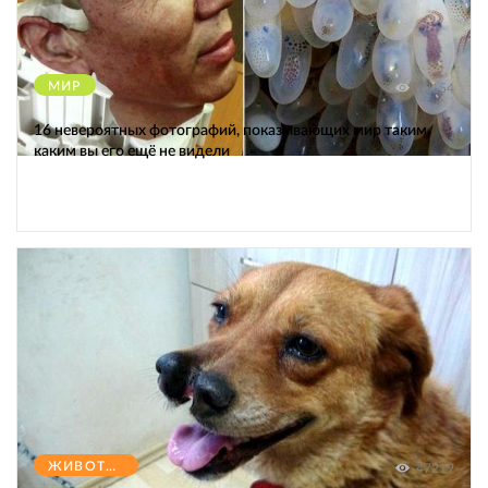
МИР
12154
16 невероятных фотографий, показывающих мир таким,
каким вы его ещё не видели
ЖИВОТНЫЕ
47219