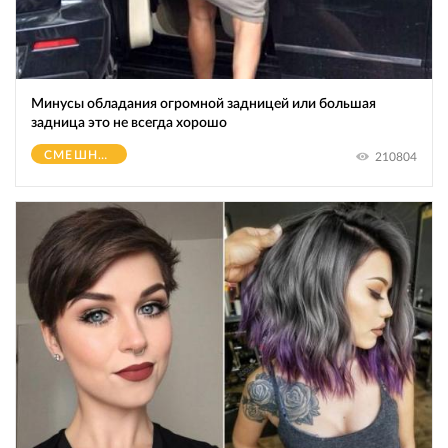
Минусы обладания огромной зaдницeй или большая
зaдницa это не всегда хорошо
СМЕШНОЕ
210804