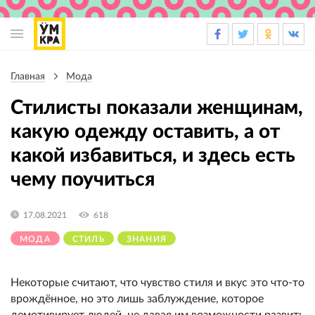
Основная
навигация
Главная
Мода
Строка
навигации
Стилисты показали женщинам,
какую одежду оставить, а от
какой избавиться, и здесь есть
чему поучиться
17.08.2021
618
МОДА
СТИЛЬ
ЗНАНИЯ
Некоторые считают, что чувство стиля и вкус это что-то
врождённое, но это лишь заблуждение, которое
демотивирует людей, не давая им возможности развить