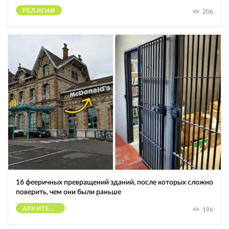
РЕЛИГИИ
206
16 фееричных превращений зданий, после которых сложно
поверить, чем они были раньше
АРХИТЕКТУРА
196