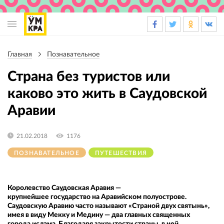
Основная
навигация
Главная
Познавательное
Строка
навигации
Страна без туристов или
каково это жить в Саудовской
Аравии
21.02.2018
1176
ПОЗНАВАТЕЛЬНОЕ
ПУТЕШЕСТВИЯ
Королевство Саудовская Аравия —
крупнейшее государство на Аравийском полуострове.
Саудовскую Аравию часто называют «Страной двух святынь»,
имея в виду Мекку и Медину — два главных священных
города ислама. Благодаря закрытости страны в ней