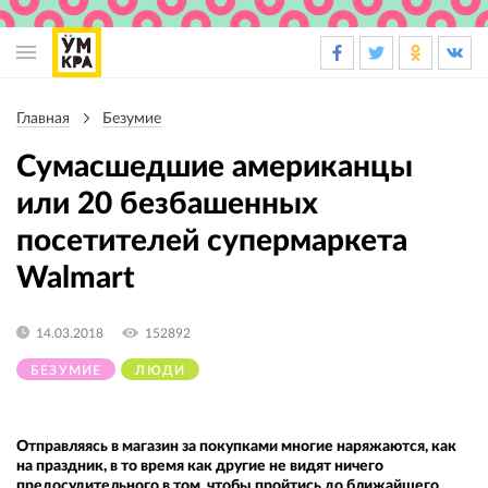
Основная
навигация
Главная
Безумие
Строка
навигации
Сумасшедшие американцы
или 20 безбашенных
посетителей супермаркета
Walmart
14.03.2018
152892
БЕЗУМИЕ
ЛЮДИ
Отправляясь в магазин за покупками многие наряжаются, как
на праздник, в то время как другие не видят ничего
предосудительного в том, чтобы пройтись до ближайшего