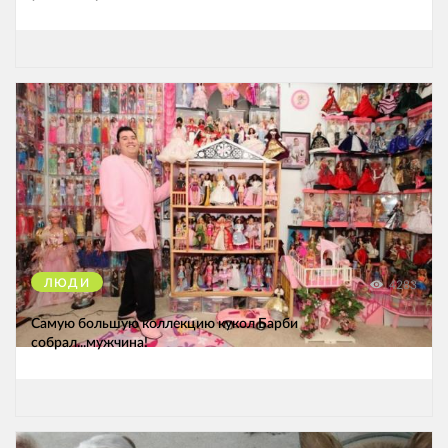
ЛЮДИ
4283
Самую большую коллекцию кукол Барби
собрал...мужчина!