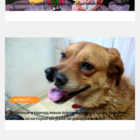
Отличные бюджетные идеи для обустройства дачи своими
руками
ЖИВОТНЫЕ
47320
Странные и причудливые породы собак, о существовании
многих из которых вы даже не догадывались