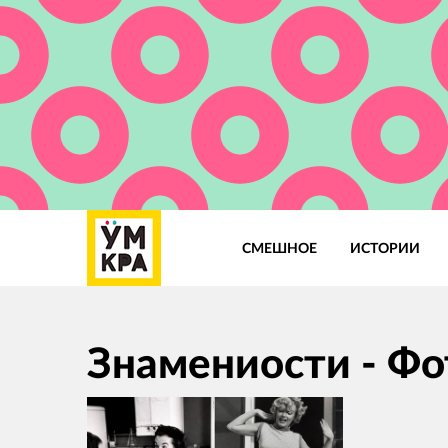
СМЕШНОЕ
ИСТОРИИ
Основная
навигация
Знамениости - Фо