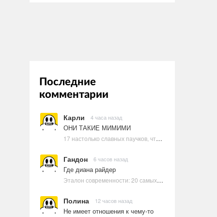
Последние
комментарии
Карли
4 часа назад
ОНИ ТАКИЕ МИМИМИ
17 настолько славных паучков, что даже у арахнофобов появится желание их погладить
Гандон
6 часов назад
Где диана райдер
Эталон современности: 20 самых красивых и привлекательных актрис Голливуда, по мнению Google | Ультрамарин
Полина
12 часов назад
Не имеет отношения к чему-то