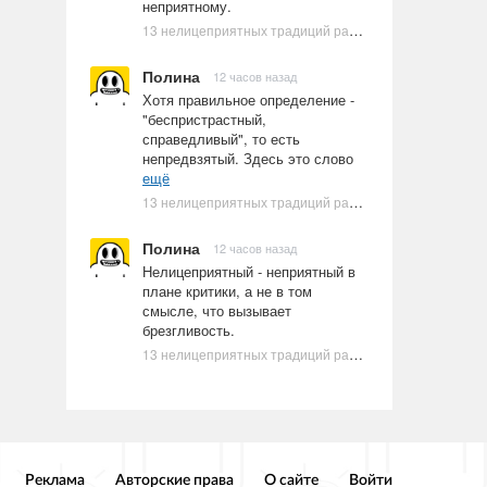
неприятному.
13 нелицеприятных традиций разных стран, которые могут шокировать неподготовленного человека
Полина
12 часов назад
Хотя правильное определение -
"беспристрастный,
справедливый", то есть
непредвзятый. Здесь это слово
ещё
13 нелицеприятных традиций разных стран, которые могут шокировать неподготовленного человека
Полина
12 часов назад
Нелицеприятный - неприятный в
плане критики, а не в том
смысле, что вызывает
брезгливость.
13 нелицеприятных традиций разных стран, которые могут шокировать неподготовленного человека
Реклама
Авторские права
О сайте
Войти