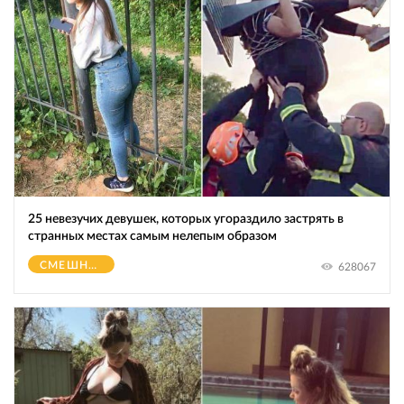
25 невезучих девушек, которых угораздило застрять в
странных местах самым нелепым образом
СМЕШНОЕ
628067