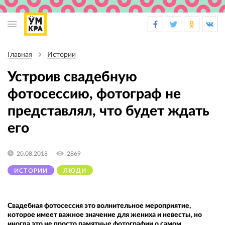
Основная
навигация
Главная
Истории
Строка
навигации
Устроив свадебную
фотосессию, фотограф не
представлял, что будет ждать
его
20.08.2018
2869
ИСТОРИИ
ЛЮДИ
Свадебная фотосессия это волнительное мероприятие,
которое имеет важное значение для жениха и невесты, но
иногда это не просто памятные фотографии о самом