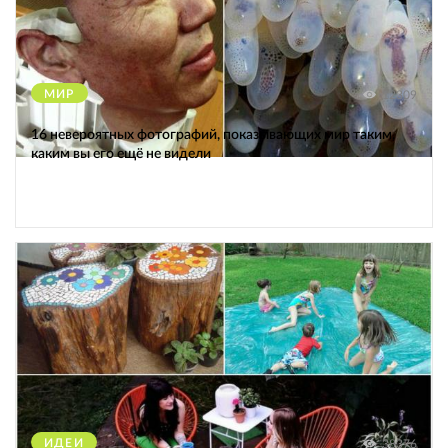
МИР
12309
16 невероятных фотографий, показывающих мир таким,
каким вы его ещё не видели
ИДЕИ
38376