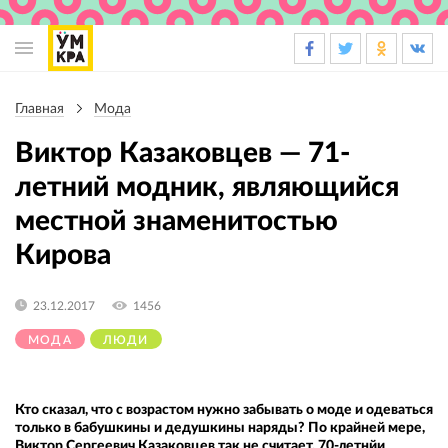
Основная
навигация
Главная
Мода
Строка
навигации
Виктор Казаковцев — 71-
летний модник, являющийся
местной знаменитостью
Кирова
23.12.2017
1456
МОДА
ЛЮДИ
Кто сказал, что с возрастом нужно забывать о моде и одеваться
только в бабушкины и дедушкины наряды? По крайней мере,
Виктор Сергеевич Казаковцев так не считает. 70-летнйи