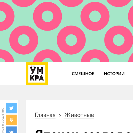
СМЕШНОЕ
ИСТОРИИ
Основная
навигация
Поделись в соцсетях
Главная
Животные
Строка
навигации