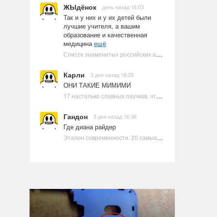
ЖЫдёнок
день назад 16:03
Так и у них и у их детей были
лучшие учителя, а вашим
образование и качественная
медицина
ещё
Список знаменитых российских артистов-евреев | Ультрамарин
Карли
3 дня назад 18:25
ОНИ ТАКИЕ МИМИМИ
17 настолько славных паучков, что даже у арахнофобов появится желание их погладить
Гандон
3 дня назад 16:36
Где диана райдер
Эталон современности: 20 самых красивых и привлекательных актрис Голливуда, по мнению Google | Ультрамарин