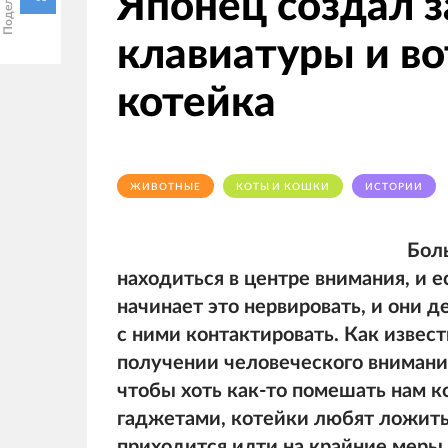
Японец создал 
клавиатуры и вот
котейка
ЖИВОТНЫЕ
КОТЫ И КОШКИ
ИСТОРИИ
Бол
находиться в центре внимания, и е
начинает это нервировать, и они 
с ними контактировать. Как извес
получении человеческого внимани
чтобы хоть как-то помешать нам к
гаджетами, котейки любят ложить
приходится идти на крайние меры