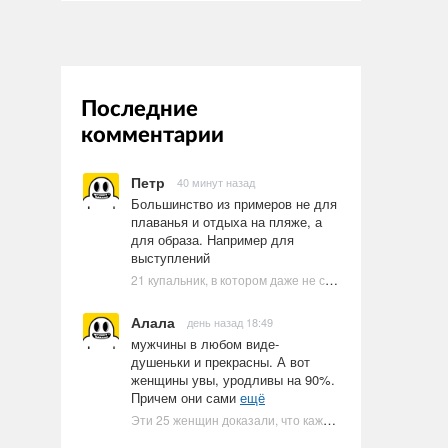
Последние
комментарии
Петр
40 минут назад
Большинство из примеров не для
плаванья и отдыха на пляже, а
для образа. Например для
выступлений
21 купальник, в котором даже не стоит пытаться плавать
Алала
день назад 18:49
мужчины в любом виде-
душеньки и прекрасны. А вот
женщины увы, уродливы на 90%.
Причем они сами
ещё
Эти 25 женщин доказали, что каждое тело имеет право быть в бикини