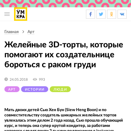
Основная
навигация
Главная
Арт
Строка
навигации
Желейные 3D-торты, которые
помогают их создательнице
бороться с раком груди
24.05.2018
993
АРТ
ИСТОРИИ
ЛЮДИ
Мать двоих детей Сью Хен Бун (Siew Heng Boon) и по
совместительству создатель шикарных желейных тортов
увлекалась этим делом 2 года назад. Сью прошла обучающий
курс, и теперь она супер крутой кондитер, за работами
которого следят почти 2 тысячи подписчиков в
Instagram
.