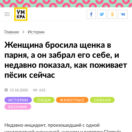
Основная
навигация
Главная
Истории
Строка
навигации
Женщина бросила щенка в
парня, а он забрал его себе, и
недавно показал, как поживает
пёсик сейчас
15.10.2020
633
ИСТОРИИ
ЛЮДИ
ЖИВОТНЫЕ
СОБАКИ
БЕЗУМИЕ
Недавно инцидент, произошедший с одной
неадекватной женщиной, щенком и рэпером Glomula