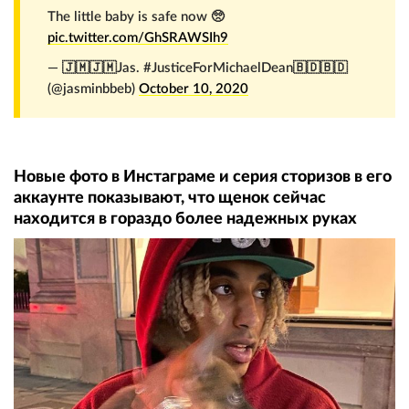
The little baby is safe now 🥺
pic.twitter.com/GhSRAWSIh9
— 🇯🇲🇯🇲Jas. #JusticeForMichaelDean🇧🇩🇧🇩
(@jasminbbeb)
October 10, 2020
Новые фото в Инстаграме и серия сторизов в его
аккаунте показывают, что щенок сейчас
находится в гораздо более надежных руках