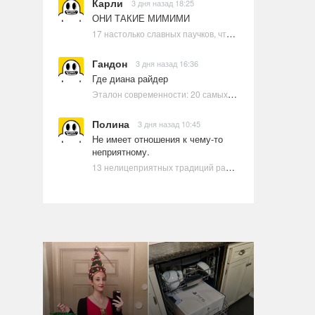
Карли
3 дня назад 18:25
ОНИ ТАКИЕ МИМИМИ
17 настолько славных паучков, что даже у арахнофобов появится желание их погладить
Гандон
3 дня назад 16:36
Где диана райдер
Эталон современности: 20 самых красивых и привлекательных актрис Голливуда, по мнению Google | Ультрамарин
Полина
3 дня назад 10:45
Не имеет отношения к чему-то
неприятному.
13 нелицеприятных традиций разных стран, которые могут шокировать неподготовленного человека