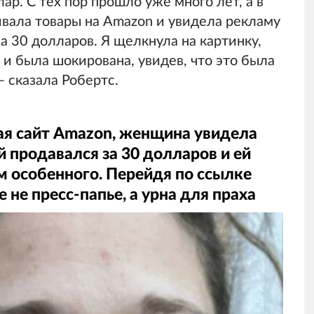
лар. С тех пор прошло уже много лет, а в
вала товары на Amazon и увидела рекламу
за 30 долларов. Я щелкнула на картинку,
о и была шокирована, увидев, что это была
— сказала Робертс.
тая сайт Amazon, женщина увидела
й продавался за 30 долларов и ей
м особенного. Перейдя по ссылке
е не пресс-папье, а урна для праха