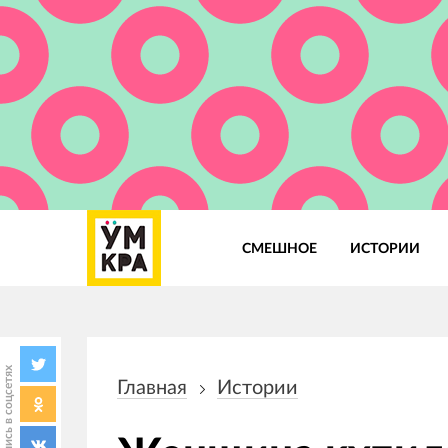
СМЕШНОЕ
ИСТОРИИ
Основная
навигация
Поделись в соцсетях
Главная
Истории
Строка
навигации