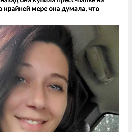
назад она купила пресс-папье на
о крайней мере она думала, что