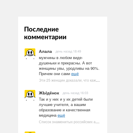
Последние
комментарии
Алала
день назад 18:49
мужчины в любом виде-
душеньки и прекрасны. А вот
женщины увы, уродливы на 90%.
Причем они сами
ещё
Эти 25 женщин доказали, что каждое тело имеет право быть в бикини
ЖЫдёнок
день назад 16:03
Так и у них и у их детей были
лучшие учителя, а вашим
образование и качественная
медицина
ещё
Список знаменитых российских артистов-евреев | Ультрамарин