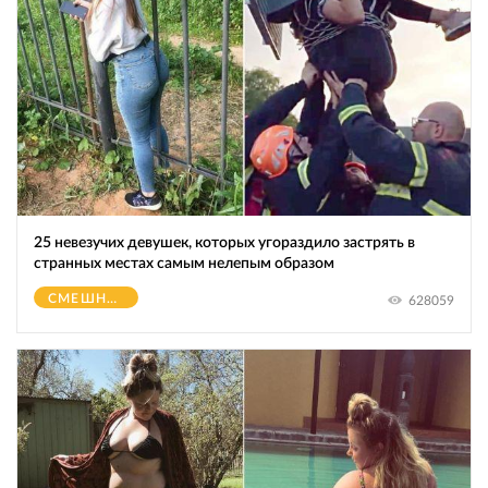
25 невезучих девушек, которых угораздило застрять в
странных местах самым нелепым образом
СМЕШНОЕ
628059