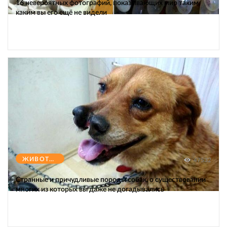
16 невероятных фотографий, показывающих мир таким,
каким вы его ещё не видели
ЖИВОТНЫЕ
47532
Странные и причудливые породы собак, о существовании
многих из которых вы даже не догадывались