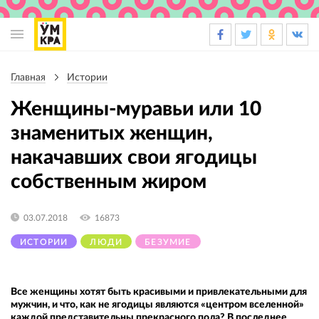
Основная
навигация
Главная
Истории
Строка
навигации
Женщины-муравьи или 10
знаменитых женщин,
накачавших свои ягодицы
собственным жиром
03.07.2018
16873
ИСТОРИИ
ЛЮДИ
БЕЗУМИЕ
Все женщины хотят быть красивыми и привлекательными для
мужчин, и что, как не ягодицы являются «центром вселенной»
каждой представительны прекрасного пола? В последнее