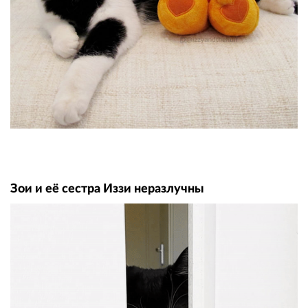
Зои и её сестра Иззи неразлучны