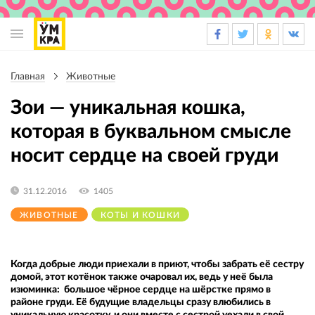
Основная
навигация
Главная
Животные
Строка
навигации
Зои — уникальная кошка,
которая в буквальном смысле
носит сердце на своей груди
31.12.2016
1405
ЖИВОТНЫЕ
КОТЫ И КОШКИ
Когда добрые люди приехали в приют, чтобы забрать её сестру
домой, этот котёнок также очаровал их, ведь у неё была
изюминка: большое чёрное сердце на шёрстке прямо в
районе груди. Её будущие владельцы сразу влюбились в
уникальную красотку, и они вместе с сестрой уехали в свой