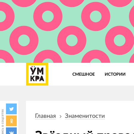
СМЕШНОЕ
ИСТОРИИ
Основная
навигация
Поделись в соцсетях
Главная
Знаменитости
Строка
навигации