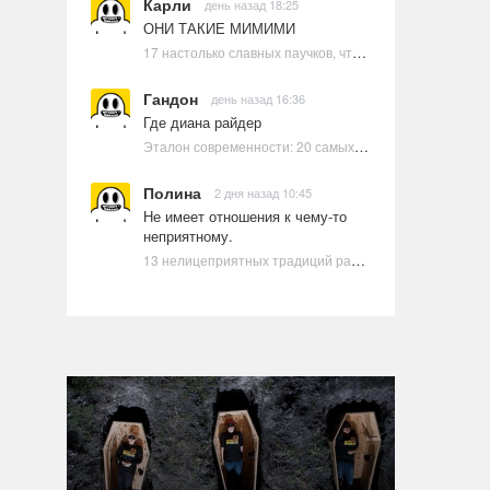
Карли
день назад 18:25
ОНИ ТАКИЕ МИМИМИ
17 настолько славных паучков, что даже у арахнофобов появится желание их погладить
Гандон
день назад 16:36
Где диана райдер
Эталон современности: 20 самых красивых и привлекательных актрис Голливуда, по мнению Google | Ультрамарин
Полина
2 дня назад 10:45
Не имеет отношения к чему-то
неприятному.
13 нелицеприятных традиций разных стран, которые могут шокировать неподготовленного человека