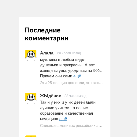
Последние
комментарии
Алала
20 часов назад
мужчины в любом виде-
душеньки и прекрасны. А вот
женщины увы, уродливы на 90%.
Причем они сами
ещё
Эти 25 женщин доказали, что каждое тело имеет право быть в бикини
ЖЫдёнок
22 часа назад
Так и у них и у их детей были
лучшие учителя, а вашим
образование и качественная
медицина
ещё
Список знаменитых российских артистов-евреев | Ультрамарин