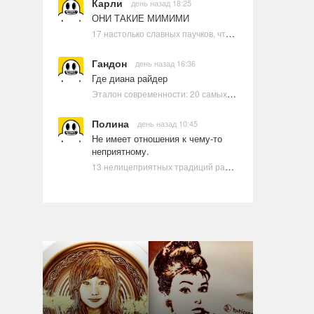
Карли
день назад 18:25
ОНИ ТАКИЕ МИМИМИ
17 настолько славных паучков, что даже у арахнофобов появится желание их погладить
Гандон
день назад 16:36
Где диана райдер
Эталон современности: 20 самых красивых и привлекательных актрис Голливуда, по мнению Google | Ультрамарин
Полина
день назад 10:45
Не имеет отношения к чему-то
неприятному.
13 нелицеприятных традиций разных стран, которые могут шокировать неподготовленного человека