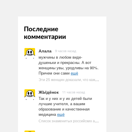
Последние
комментарии
Алала
9 часов назад
мужчины в любом виде-
душеньки и прекрасны. А вот
женщины увы, уродливы на 90%.
Причем они сами
ещё
Эти 25 женщин доказали, что каждое тело имеет право быть в бикини
ЖЫдёнок
11 часов назад
Так и у них и у их детей были
лучшие учителя, а вашим
образование и качественная
медицина
ещё
Список знаменитых российских артистов-евреев | Ультрамарин