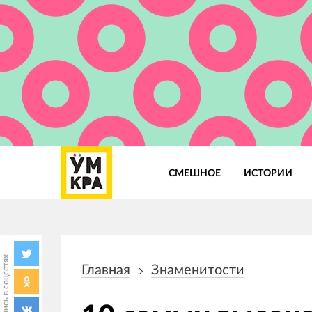
СМЕШНОЕ
ИСТОРИИ
Основная
навигация
Поделись в соцсетях
Главная
Знаменитости
Строка
навигации