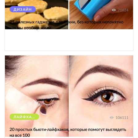
ДИЗАЙН
71624
25 полезных гаджетов для кухни, без которых непонятно
как мы вообще жили
ЛАЙФХАКИ
106111
20 простых бьюти-лайфхаков, которые помогут выглядеть
на все 100