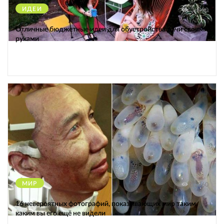
ИДЕИ
38430
Отличные бюджетные идеи для обустройства дачи своими
руками
МИР
12360
16 невероятных фотографий, показывающих мир таким,
каким вы его ещё не видели