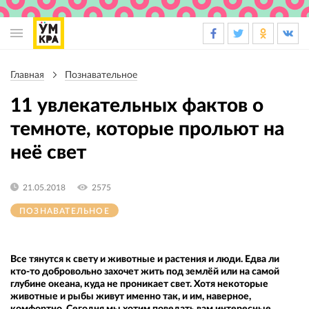
Основная
навигация
Главная
Познавательное
Строка
навигации
11 увлекательных фактов о
темноте, которые прольют на
неё свет
21.05.2018
2575
ПОЗНАВАТЕЛЬНОЕ
Все тянутся к свету и животные и растения и люди. Едва ли
кто-то добровольно захочет жить под землёй или на самой
глубине океана, куда не проникает свет. Хотя некоторые
животные и рыбы живут именно так, и им, наверное,
комфортно. Сегодня мы хотим поведать вам интересные