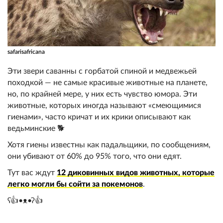
safarisafricana
Эти звери саванны с горбатой спиной и медвежьей
походкой — не самые красивые животные на планете,
но, по крайней мере, у них есть чувство юмора. Эти
животные, которых иногда называют «смеющимися
гиенами», часто кричат и их крики описывают как
ведьминские 🐕
Хотя гиены известны как падальщики, по сообщениям,
они убивают от 60% до 95% того, что они едят.
Тут вас ждут
12 диковинных видов животных, которые
легко могли бы сойти за покемонов
.
ʕ👍•ᴥ•ʔ👍