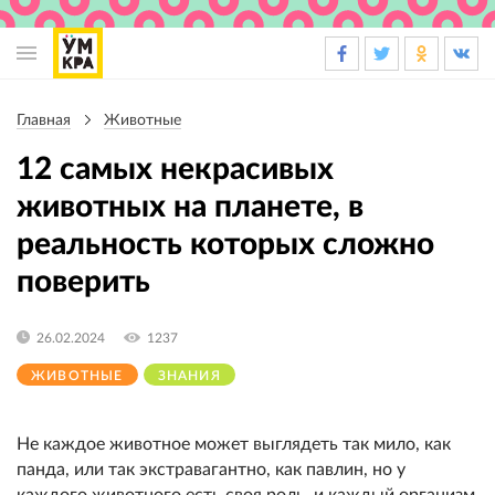
Основная
навигация
Главная
Животные
Строка
навигации
12 самых некрасивых
животных на планете, в
реальность которых сложно
поверить
26.02.2024
1237
ЖИВОТНЫЕ
ЗНАНИЯ
Не каждое животное может выглядеть так мило, как
панда, или так экстравагантно, как павлин, но у
каждого животного есть своя роль, и каждый организм