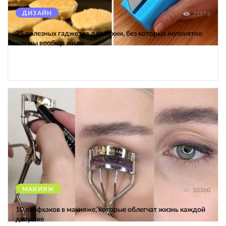
ДИЗАЙН
71574
25 полезных гаджетов для кухни, без которых непонятно
как мы вообще жили
МАКИЯЖ
10360
10 лайфхаков в макияже, которые облегчат жизнь каждой
девушке