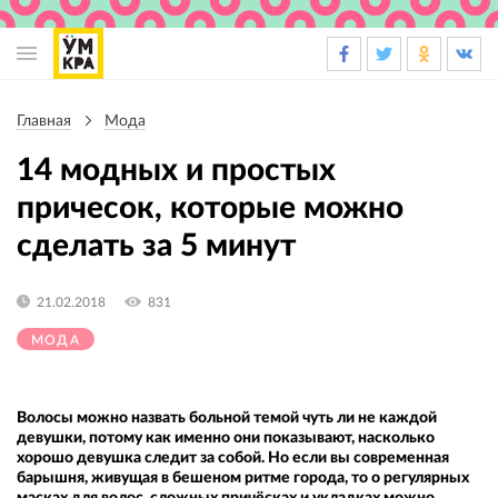
Основная
навигация
Главная
Мода
Строка
навигации
14 модных и простых
причесок, которые можно
сделать за 5 минут
21.02.2018
831
МОДА
Волосы можно назвать больной темой чуть ли не каждой
девушки, потому как именно они показывают, насколько
хорошо девушка следит за собой. Но если вы современная
барышня, живущая в бешеном ритме города, то о регулярных
масках для волос, сложных причёсках и укладках можно