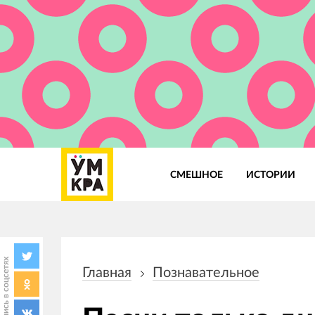
СМЕШНОЕ
ИСТОРИИ
Основная
навигация
Поделись в соцсетях
Главная
Познавательное
Строка
навигации