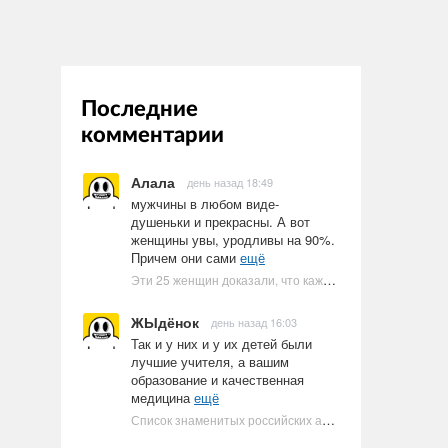
Последние
комментарии
Алала
день назад 18:49
мужчины в любом виде-
душеньки и прекрасны. А вот
женщины увы, уродливы на 90%.
Причем они сами
ещё
Эти 25 женщин доказали, что каждое тело имеет право быть в бикини
ЖЫдёнок
день назад 16:03
Так и у них и у их детей были
лучшие учителя, а вашим
образование и качественная
медицина
ещё
Список знаменитых российских артистов-евреев | Ультрамарин