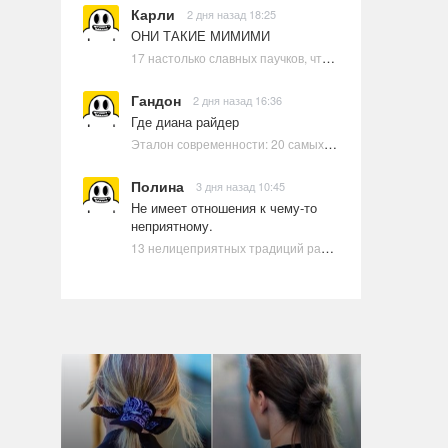
Карли
2 дня назад 18:25
ОНИ ТАКИЕ МИМИМИ
17 настолько славных паучков, что даже у арахнофобов появится желание их погладить
Гандон
2 дня назад 16:36
Где диана райдер
Эталон современности: 20 самых красивых и привлекательных актрис Голливуда, по мнению Google | Ультрамарин
Полина
3 дня назад 10:45
Не имеет отношения к чему-то
неприятному.
13 нелицеприятных традиций разных стран, которые могут шокировать неподготовленного человека