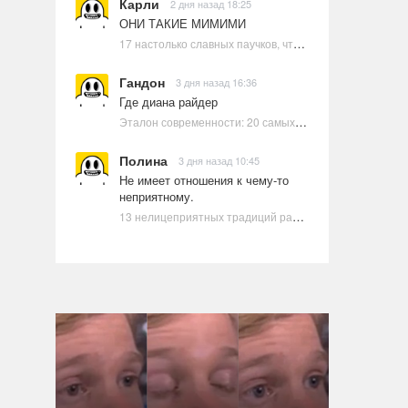
Карли
2 дня назад 18:25
ОНИ ТАКИЕ МИМИМИ
17 настолько славных паучков, что даже у арахнофобов появится желание их погладить
Гандон
3 дня назад 16:36
Где диана райдер
Эталон современности: 20 самых красивых и привлекательных актрис Голливуда, по мнению Google | Ультрамарин
Полина
3 дня назад 10:45
Не имеет отношения к чему-то
неприятному.
13 нелицеприятных традиций разных стран, которые могут шокировать неподготовленного человека