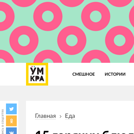
СМЕШНОЕ
ИСТОРИИ
Основная
навигация
Поделись в соцсетях
Главная
Еда
Строка
навигации