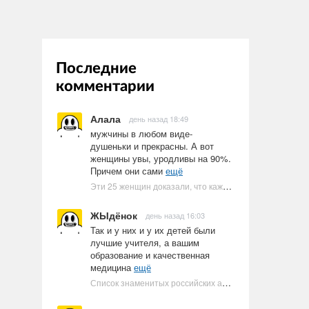
Последние
комментарии
Алала
день назад 18:49
мужчины в любом виде-
душеньки и прекрасны. А вот
женщины увы, уродливы на 90%.
Причем они сами
ещё
Эти 25 женщин доказали, что каждое тело имеет право быть в бикини
ЖЫдёнок
день назад 16:03
Так и у них и у их детей были
лучшие учителя, а вашим
образование и качественная
медицина
ещё
Список знаменитых российских артистов-евреев | Ультрамарин