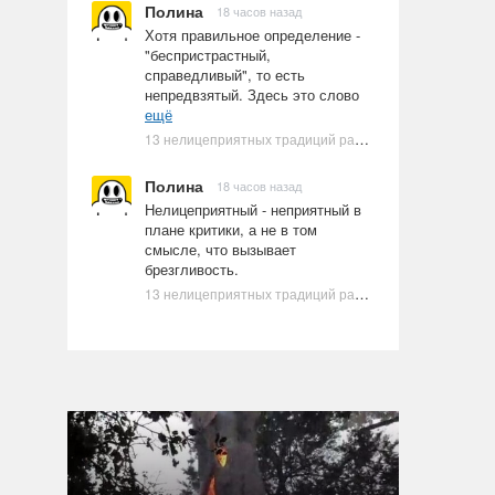
Полина
18 часов назад
Хотя правильное определение -
"беспристрастный,
справедливый", то есть
непредвзятый. Здесь это слово
ещё
13 нелицеприятных традиций разных стран, которые могут шокировать неподготовленного человека
Полина
18 часов назад
Нелицеприятный - неприятный в
плане критики, а не в том
смысле, что вызывает
брезгливость.
13 нелицеприятных традиций разных стран, которые могут шокировать неподготовленного человека