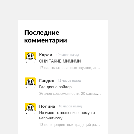
Последние
комментарии
Карли
10 часов назад
ОНИ ТАКИЕ МИМИМИ
17 настолько славных паучков, что даже у арахнофобов появится желание их погладить
Гандон
12 часов назад
Где диана райдер
Эталон современности: 20 самых красивых и привлекательных актрис Голливуда, по мнению Google | Ультрамарин
Полина
18 часов назад
Не имеет отношения к чему-то
неприятному.
13 нелицеприятных традиций разных стран, которые могут шокировать неподготовленного человека