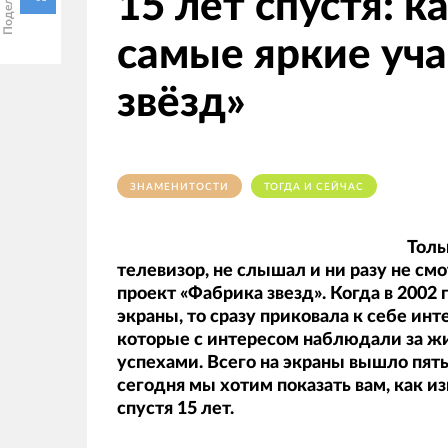
15 лет спустя: 
самые яркие уч
звёзд»
ЗНАМЕНИТОСТИ
ТОГДА И СЕЙЧАС
Толь
телевизор, не слышал и ни разу не с
проект «Фабрика звезд». Когда в 2002
экраны, то сразу приковала к себе ин
которые с интересом наблюдали за ж
успехами. Всего на экраны вышло пять
сегодня мы хотим показать вам, как 
спустя 15 лет.