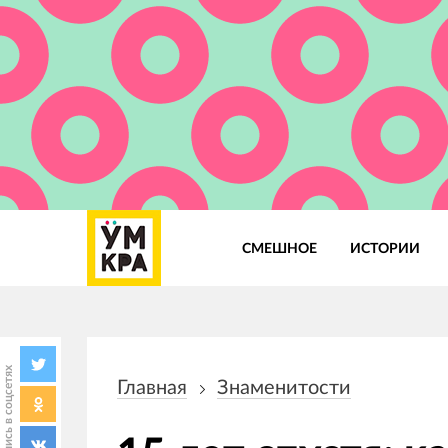
СМЕШНОЕ
ИСТОРИИ
Основная
навигация
Поделись в соцсетях
Главная
Знаменитости
Строка
навигации