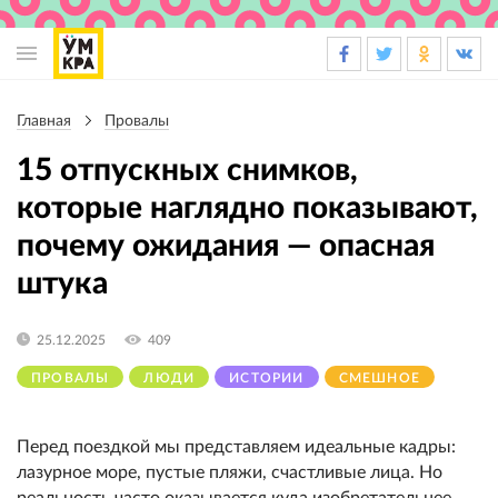
Основная
навигация
Главная
Провалы
Строка
навигации
15 отпускных снимков,
которые наглядно показывают,
почему ожидания — опасная
штука
25.12.2025
409
ПРОВАЛЫ
ЛЮДИ
ИСТОРИИ
СМЕШНОЕ
Перед поездкой мы представляем идеальные кадры:
лазурное море, пустые пляжи, счастливые лица. Но
реальность часто оказывается куда изобретательнее.