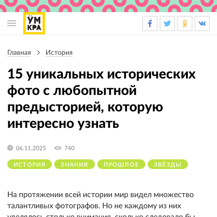
Основная
навигация
Главная
История
Строка
навигации
15 уникальных исторических
фото с любопытной
предысторией, которую
интересно узнать
06.11.2025
740
ИСТОРИЯ
ЗНАНИЯ
ПРОШЛОЕ
ЗВЁЗДЫ
На протяжении всей истории мир видел множество
талантливых фотографов. Но не каждому из них
уделялось столько внимания, сколько следовало бы.