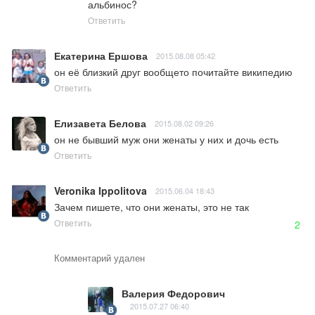
альбинос?
Ответить
Екатерина Ершова
2015.08.08 05:42
он её близкий друг вообщето почитайте википедию
Ответить
Елизавета Белова
2015.08.02 09:26
он не бывший муж они женаты у них и дочь есть
Ответить
Veronika Ippolitova
2015.06.04 18:43
Зачем пишете, что они женаты, это не так
Ответить
2
Комментарий удален
Валерия Федорович
2015.07.27 06:40