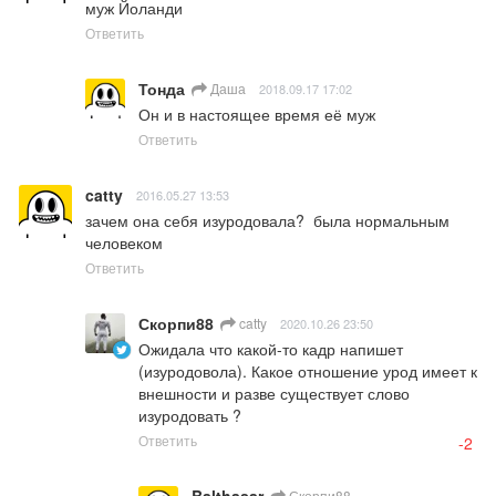
муж Йоланди
Ответить
Тонда
Даша
2018.09.17 17:02
Он и в настоящее время её муж
Ответить
catty
2016.05.27 13:53
зачем она себя изуродовала?  была нормальным 
человеком
Ответить
Скорпи88
catty
2020.10.26 23:50
Ожидала что какой-то кадр напишет 
(изуродовола). Какое отношение урод имеет к 
внешности и разве существует слово 
изуродовать ?
Ответить
-2
Balthasar
Скорпи88