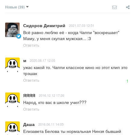
Новые
(39)
Сидоров Димитрий
2021.07.03 12:51
Всё равно люблю её - когда Чаппи "воскрешает" 
Маму, у меня скупая мужская... :3
Ответить
м
2020.08.17 12:05
ужас какой то. Чаппи классное кино но этот клип это 
трэшак
Ответить
1
ЯЯЯЯ
2016.12.12 17:26
Народ, кто вас в школе учил???
Ответить
Даша
2016.06.11 14:05
Елизавета Белова ты нормальная Нинзя бывший 