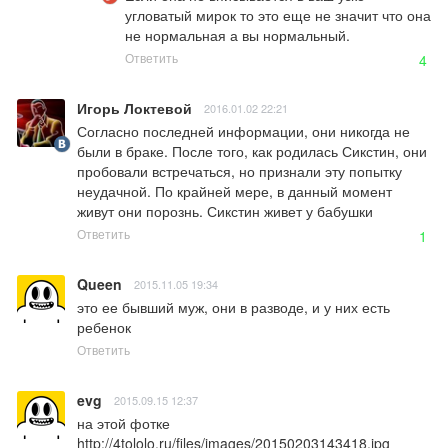
угловатый мирок то это еще не значит что она 
не нормальная а вы нормальный.
Ответить
4
Игорь Локтевой
2016.01.02 22:21
Согласно последней информации, они никогда не 
были в браке. После того, как родилась Сикстин, они 
пробовали встречаться, но признали эту попытку 
неудачной. По крайней мере, в данный момент 
живут они порознь. Сикстин живет у бабушки
Ответить
1
Queen
2015.11.05 19:34
это ее бывший муж, они в разводе, и у них есть 
ребенок
Ответить
evg
2015.09.15 12:37
http://4tololo.ru/files/images/20150203143418.jpg