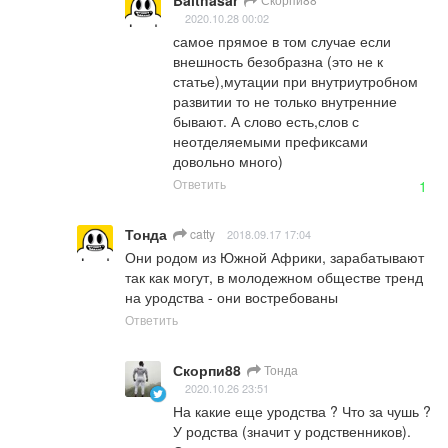
2020.10.28 00:02
самое прямое в том случае если 
внешность безобразна (это не к 
статье),мутации при внутриутробном 
развитии то не только внутренние 
бывают. А слово есть,слов с 
неотделяемыми префиксами 
довольно много)
Ответить
1
Тонда
catty
2018.09.17 17:04
Они родом из Южной Африки, зарабатывают 
так как могут, в молодежном обществе тренд 
на уродства - они востребованы
Ответить
Скорпи88
Тонда
2020.10.26 23:51
На какие еще уродства ? Что за чушь ? 
У родства (значит у родственников). 