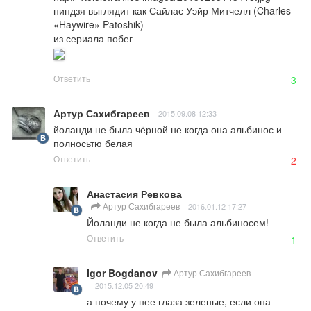
ниндзя выглядит как Сайлас Уэйр Митчелл (Charles 
«Haywire» Patoshik)

из сериала побег
Ответить
3
Артур Сахибгареев
2015.09.08 12:33
йоланди не была чёрной не когда она альбинос и 
полносьтю белая
Ответить
-2
Анастасия Ревкова
Артур Сахибгареев
2016.01.12 17:27
Йоланди не когда не была альбиносем!
Ответить
1
Igor Bogdanov
Артур Сахибгареев
2015.12.05 20:49
а почему у нее глаза зеленые, если она 