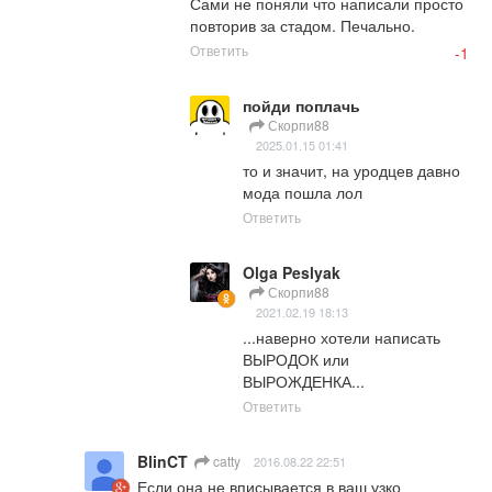
Сами не поняли что написали просто 
повторив за стадом. Печально.
Ответить
-1
пойди поплачь
Скорпи88
2025.01.15 01:41
то и значит, на уродцев давно 
мода пошла лол
Ответить
Olga Peslyak
Скорпи88
2021.02.19 18:13
...наверно хотели написать 
ВЫРОДОК или 
ВЫРОЖДЕНКА...
Ответить
BlinCT
catty
2016.08.22 22:51
Если она не вписывается в ваш узко 