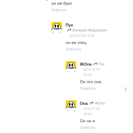
он её брат
Ответить
Пук
Валерия Федорович
2016.04.30 14:28
он ее отец
Ответить
ЖОпа
Пук
2016.05.19
05:46
Он это она
Ответить
2
Она
ЖОпа
2016.07.25
19:43
Он не я
Ответить