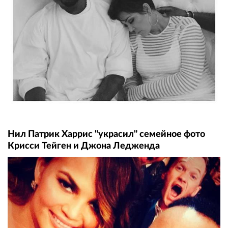
Нил Патрик Харрис "украсил" семейное фото
Крисси Тейген и Джона Ледженда