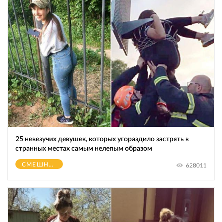
25 невезучих девушек, которых угораздило застрять в
странных местах самым нелепым образом
СМЕШНОЕ
628011