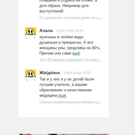
для образа. Например для
выступлений
21 купальник, в котором даже не стоит пытаться плавать
Алала
3 дня назад 18:49
мужчины в любом виде-
душеньки и прекрасны. А вот
женщины увы, уродливы на 90%.
Причем они сами
ещё
Эти 25 женщин доказали, что каждое тело имеет право быть в бикини
ЖЫдёнок
3 дня назад 16:03
Так и у них и у их детей были
лучшие учителя, а вашим
образование и качественная
медицина
ещё
Список знаменитых российских артистов-евреев | Ультрамарин