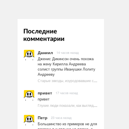
Последние
комментарии
Даниил
14 часов назад
Дженис Дикинсон очень похожа
на жену Кирилла Андреева
солист группы Иванушки Лолиту
Андрееву
Старые звезды, изуродовавшие себя пластикой
привет
17 часов назад
привет
Глухие люди показали, как выглядят ругательства на языке жестов
Петр
23 часа назад
Большинство из примеров не для
плаванья и отдыха на пляже, а