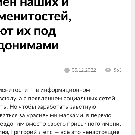
мен наших и
менитостей,
ют их под
вдонимами
05.12.2022
563
менитости — в информационном
всюду, а с появлением социальных сетей
ть. Но чтобы заработать заветную
аться за красивыми масками, в первую
севдоним вместо своего привычного имени.
ина, Григорий Лепс — всё это ненастоящие