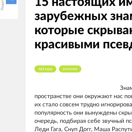
15 настоящих и
зарубежных зна
которые скрыва
красивыми псе
ЗВЁЗДЫ
ЗНАНИЯ
Зна
пространстве они окружают нас по
их стало совсем трудно игнорирова
популярность они вынуждены скрыв
очередь, подбирая себе звучный п
Леди Гага, Снуп Догг, Маша Распут