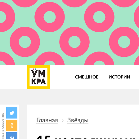
СМЕШНОЕ
ИСТОРИИ
Основная
навигация
Поделись в соцсетях
Главная
Звёзды
Строка
навигации