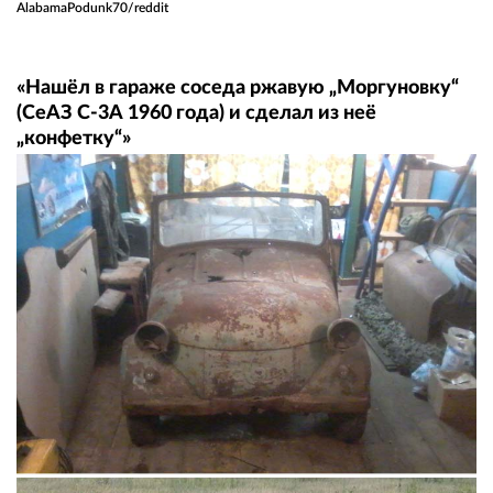
AlabamaPodunk70/reddit
«Нашёл в гараже соседа ржавую „Моргуновку“
(СеАЗ С-3А 1960 года) и сделал из неё
„конфетку“⁠⁠»