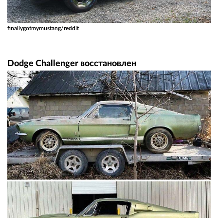
finallygotmymustang/reddit
Dodge Challenger восстановлен