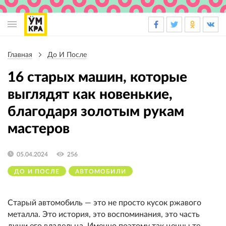
Основная
навигация
Главная
До И После
Строка
навигации
16 старых машин, которые
выглядят как новенькие,
благодаря золотым рукам
мастеров
05.04.2024
256
ДО И ПОСЛЕ
АВТОМОБИЛИ
Старый автомобиль — это не просто кусок ржавого
металла. Это история, это воспоминания, это часть
души его владельца. Именно поэтому так ценны те