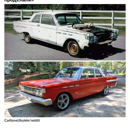
CarltoneUkulele/reddit