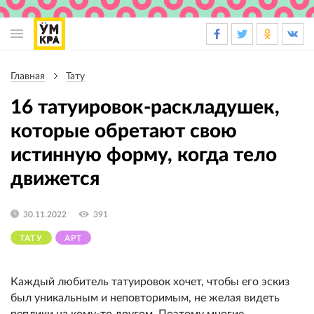
Основная
навигация
Главная
Тату
Строка
навигации
16 татуировок-раскладушек,
которые обретают свою
истинную форму, когда тело
движется
30.11.2022
391
ТАТУ
АРТ
Каждый любитель татуировок хочет, чтобы его эскиз
был уникальным и неповторимым, не желая видеть
реплики на кому-то другом. Поэтому многие