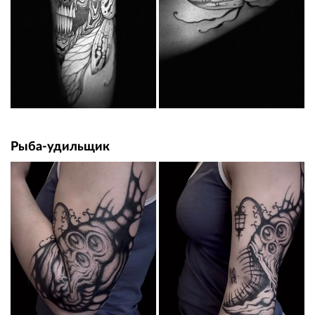
Рыба-удильщик