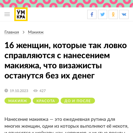
Основная
навигация
Главная
Макияж
Строка
навигации
16 женщин, которые так ловко
справляются с нанесением
макияжа, что визажисты
останутся без их денег
19.10.2023
427
МАКИЯЖ
КРАСОТА
ДО И ПОСЛЕ
Нанесение макияжа — это ежедневная рутина для
многих женщин, одни из которых выполняют её нехотя,
и относятся к мейкапу, как, например, к мытью посуды,