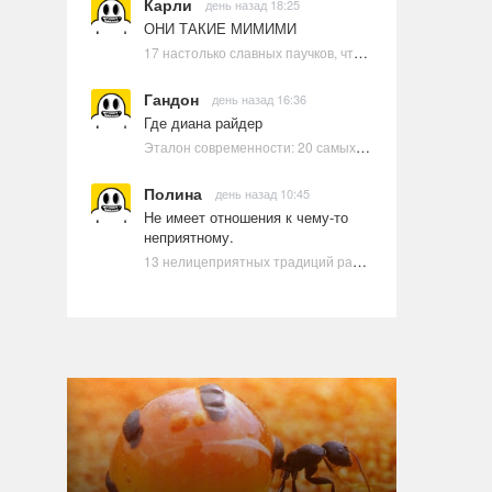
Карли
день назад 18:25
ОНИ ТАКИЕ МИМИМИ
17 настолько славных паучков, что даже у арахнофобов появится желание их погладить
Гандон
день назад 16:36
Где диана райдер
Эталон современности: 20 самых красивых и привлекательных актрис Голливуда, по мнению Google | Ультрамарин
Полина
день назад 10:45
Не имеет отношения к чему-то
неприятному.
13 нелицеприятных традиций разных стран, которые могут шокировать неподготовленного человека