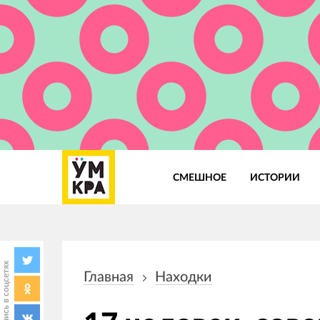
СМЕШНОЕ
ИСТОРИИ
Основная
навигация
Поделись в соцсетях
Главная
Находки
Строка
навигации