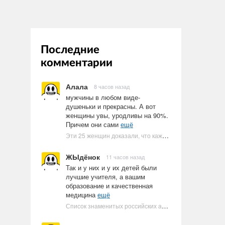
Последние
комментарии
Алала
8 часов назад
мужчины в любом виде-
душеньки и прекрасны. А вот
женщины увы, уродливы на 90%.
Причем они сами
ещё
Эти 25 женщин доказали, что каждое тело имеет право быть в бикини
ЖЫдёнок
11 часов назад
Так и у них и у их детей были
лучшие учителя, а вашим
образование и качественная
медицина
ещё
Список знаменитых российских артистов-евреев | Ультрамарин