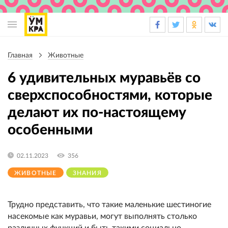
Основная
навигация
Главная
Животные
Строка
навигации
6 удивительных муравьёв со
сверхспособностями, которые
делают их по-настоящему
особенными
02.11.2023
356
ЖИВОТНЫЕ
ЗНАНИЯ
Трудно представить, что такие маленькие шестиногие
насекомые как муравьи, могут выполнять столько
различных функций и быть такими социально