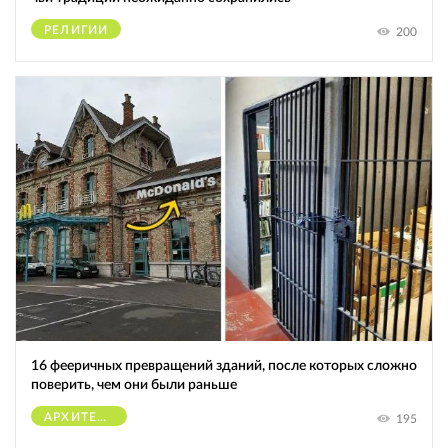
РЕЛИГИИ
200
16 фееричных превращений зданий, после которых сложно
поверить, чем они были раньше
АРХИТЕКТУРА
195