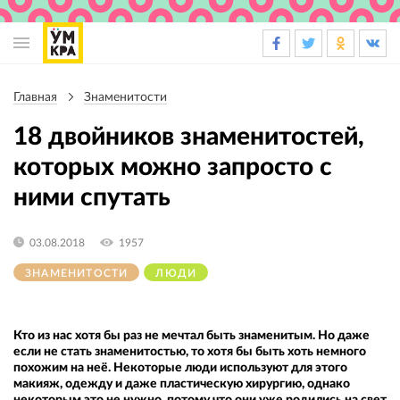
Основная
навигация
Главная
Знаменитости
Строка
навигации
18 двойников знаменитостей,
которых можно запросто с
ними спутать
03.08.2018
1957
ЗНАМЕНИТОСТИ
ЛЮДИ
Кто из нас хотя бы раз не мечтал быть знаменитым. Но даже
если не стать знаменитостью, то хотя бы быть хоть немного
похожим на неё. Некоторые люди используют для этого
макияж, одежду и даже пластическую хирургию, однако
некоторым это не нужно, потому что они уже родились на свет