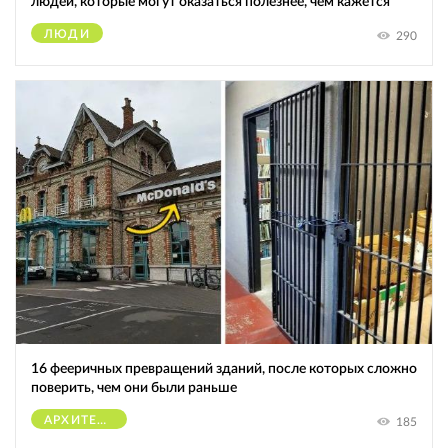
людей, которые могут оказаться полезнее, чем кажется
ЛЮДИ
290
16 фееричных превращений зданий, после которых сложно
поверить, чем они были раньше
АРХИТЕКТУРА
185