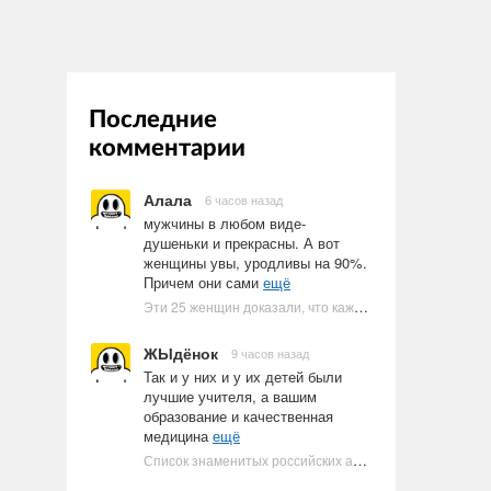
Последние
комментарии
Алала
6 часов назад
мужчины в любом виде-
душеньки и прекрасны. А вот
женщины увы, уродливы на 90%.
Причем они сами
ещё
Эти 25 женщин доказали, что каждое тело имеет право быть в бикини
ЖЫдёнок
9 часов назад
Так и у них и у их детей были
лучшие учителя, а вашим
образование и качественная
медицина
ещё
Список знаменитых российских артистов-евреев | Ультрамарин