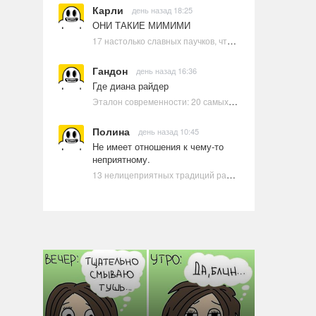
Карли
день назад 18:25
ОНИ ТАКИЕ МИМИМИ
17 настолько славных паучков, что даже у арахнофобов появится желание их погладить
Гандон
день назад 16:36
Где диана райдер
Эталон современности: 20 самых красивых и привлекательных актрис Голливуда, по мнению Google | Ультрамарин
Полина
день назад 10:45
Не имеет отношения к чему-то
неприятному.
13 нелицеприятных традиций разных стран, которые могут шокировать неподготовленного человека