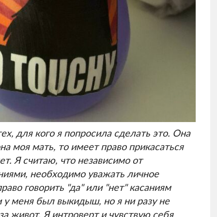
ех, для кого я попросила сделать это. Она
она моя мать, то имеет право прикасаться
ет. Я считаю, что независимо от
ниями, необходимо уважать личное
раво говорить "да" или "нет" касаниям
 у меня был выкидыш, но я ни разу не
за живот. Я интроверт и чувствую себя