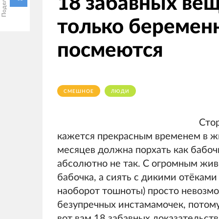
18 забавных ве
только беременн
посмеются
СМЕШНОЕ
ЛЮДИ
Сто
кажется прекрасным временем в ж
месяцев должна порхать как бабочк
абсолютно не так. С огромным жив
бабочка, а сиять с дикими отёками
наоборот тошноты) просто невозмо
безупречных инстамамочек, потому 
вот вам 18 забавных доказательств