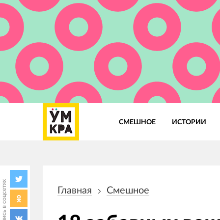
СМЕШНОЕ
ИСТОРИИ
Основная
навигация
Поделись в соцсетях
Главная
Смешное
Строка
навигации