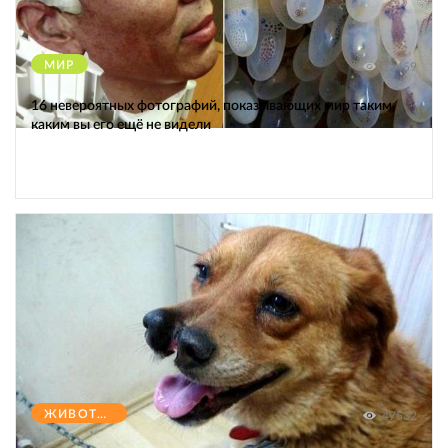
МИР
12459
16 невероятных фотографий, показывающих мир таким,
каким вы его ещё не видели
ЖИВОТНЫЕ
47532