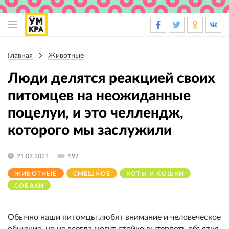
Основная
навигация
Главная
Животные
Строка
навигации
Люди делятся реакцией своих
питомцев на неожиданные
поцелуи, и это челлендж,
которого мы заслужили
21.07.2021
597
ЖИВОТНЫЕ
СМЕШНОЕ
КОТЫ И КОШКИ
СОБАКИ
Обычно наши питомцы любят внимание и человеческое
общение, но не всегда могут стойко вытерпеть объятия