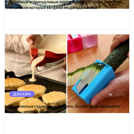
Странные и причудливые породы собак, о существовании
многих из которых вы даже не догадывались
ДИЗАЙН
71574
25 полезных гаджетов для кухни, без которых непонятно
как мы вообще жили