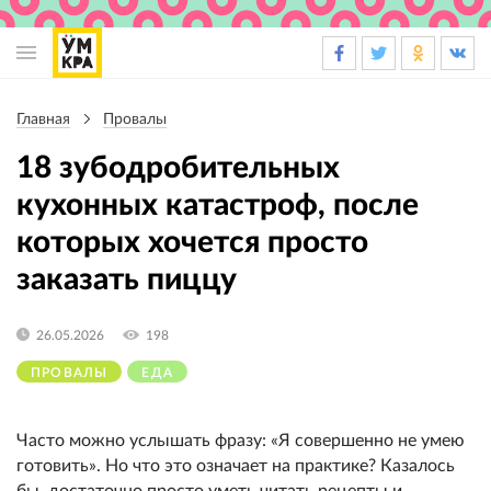
Основная
навигация
Главная
Провалы
Строка
навигации
18 зубодробительных
кухонных катастроф, после
которых хочется просто
заказать пиццу
26.05.2026
198
ПРОВАЛЫ
ЕДА
Часто можно услышать фразу: «Я совершенно не умею
готовить». Но что это означает на практике? Казалось
бы, достаточно просто уметь читать рецепты и