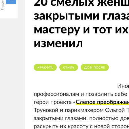
20 смелых женщ
закрытыми глаз
мастеру и тот и
изменил
КРАСОТА
СТИЛЬ
ДО И ПОСЛЕ
Ино
профессионалам и позволить себе 
герои проекта «
Слепое преображе
Труновой и парикмахером Ольгой Т
закрытыми глазами, полностью дов
раскрыть их красоту с новой сторо