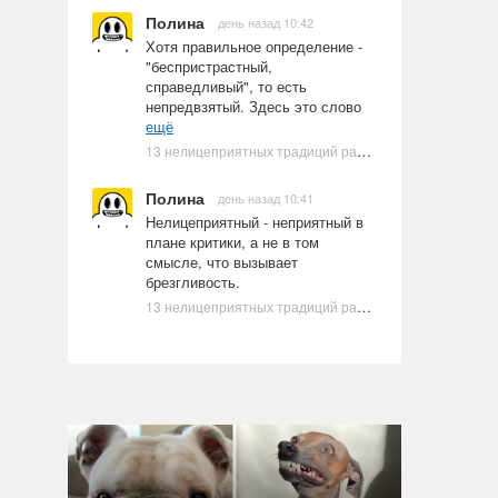
Полина
день назад 10:42
Хотя правильное определение -
"беспристрастный,
справедливый", то есть
непредвзятый. Здесь это слово
ещё
13 нелицеприятных традиций разных стран, которые могут шокировать неподготовленного человека
Полина
день назад 10:41
Нелицеприятный - неприятный в
плане критики, а не в том
смысле, что вызывает
брезгливость.
13 нелицеприятных традиций разных стран, которые могут шокировать неподготовленного человека