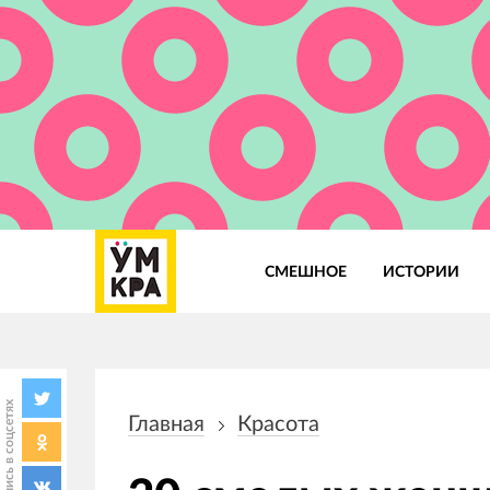
СМЕШНОЕ
ИСТОРИИ
Основная
навигация
Поделись в соцсетях
Главная
Красота
Строка
навигации