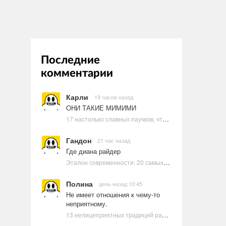
Последние
комментарии
Карли
19 часов назад
ОНИ ТАКИЕ МИМИМИ
17 настолько славных паучков, что даже у арахнофобов появится желание их погладить
Гандон
21 час назад
Где диана райдер
Эталон современности: 20 самых красивых и привлекательных актрис Голливуда, по мнению Google | Ультрамарин
Полина
день назад 10:45
Не имеет отношения к чему-то
неприятному.
13 нелицеприятных традиций разных стран, которые могут шокировать неподготовленного человека