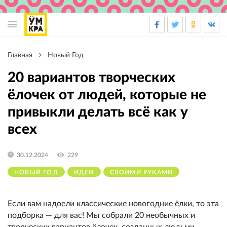
Основная
навигация
Главная
Новый Год
Строка
навигации
20 вариантов творческих
ёлочек от людей, которые не
привыкли делать всё как у
всех
30.12.2024
229
НОВЫЙ ГОД
ИДЕИ
СВОИМИ РУКАМИ
Если вам надоели классические новогодние ёлки, то эта
подборка — для вас! Мы собрали 20 необычных и
творческих вариантов ёлочек, созданных людьми,