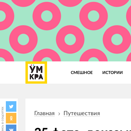
СМЕШНОЕ
ИСТОРИИ
Основная
навигация
Поделись в соцсетях
Главная
Путешествия
Строка
навигации