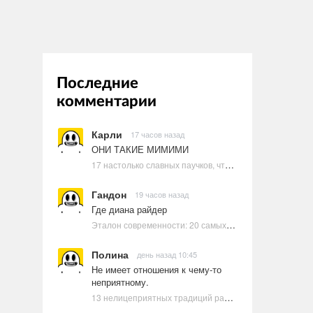
Последние
комментарии
Карли
17 часов назад
ОНИ ТАКИЕ МИМИМИ
17 настолько славных паучков, что даже у арахнофобов появится желание их погладить
Гандон
19 часов назад
Где диана райдер
Эталон современности: 20 самых красивых и привлекательных актрис Голливуда, по мнению Google | Ультрамарин
Полина
день назад 10:45
Не имеет отношения к чему-то
неприятному.
13 нелицеприятных традиций разных стран, которые могут шокировать неподготовленного человека