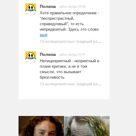
Полина
день назад 10:42
Хотя правильное определение -
"беспристрастный,
справедливый", то есть
непредвзятый. Здесь это слово
ещё
13 нелицеприятных традиций разных стран, которые могут шокировать неподготовленного человека
Полина
день назад 10:41
Нелицеприятный - неприятный в
плане критики, а не в том
смысле, что вызывает
брезгливость.
13 нелицеприятных традиций разных стран, которые могут шокировать неподготовленного человека