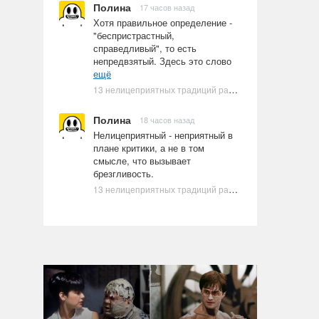
Полина
17 часов назад
Хотя правильное определение -
"беспристрастный,
справедливый", то есть
непредвзятый. Здесь это слово
ещё
13 нелицеприятных традиций разных стран, которые могут шокировать неподготовленного человека
Полина
18 часов назад
Нелицеприятный - неприятный в
плане критики, а не в том
смысле, что вызывает
брезгливость.
13 нелицеприятных традиций разных стран, которые могут шокировать неподготовленного человека