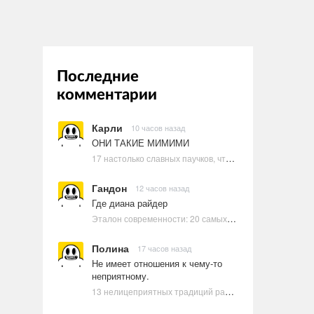
Последние
комментарии
Карли
10 часов назад
ОНИ ТАКИЕ МИМИМИ
17 настолько славных паучков, что даже у арахнофобов появится желание их погладить
Гандон
12 часов назад
Где диана райдер
Эталон современности: 20 самых красивых и привлекательных актрис Голливуда, по мнению Google | Ультрамарин
Полина
17 часов назад
Не имеет отношения к чему-то
неприятному.
13 нелицеприятных традиций разных стран, которые могут шокировать неподготовленного человека