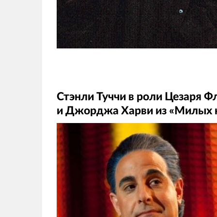
Стэнли Туччи в роли Цезаря Ф
и Джорджа Харви из «Милых 