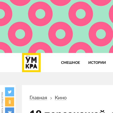
СМЕШНОЕ
ИСТОРИИ
Основная
навигация
Поделись в соцсетях
Главная
Кино
Строка
навигации