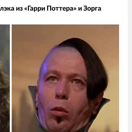
лэка из «Гарри Поттера» и Зорга