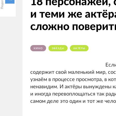
18 персонажей,
и теми же актёра
сложно поверит
КИНО
ЗВЁЗДЫ
АКТЁРЫ
Если
содержит свой маленький мир, со
узнаём в процессе просмотра, в к
ненавидим. И актёры вынуждены к
и иногда перевоплощаться так ради
самом деле это один и тот же чело