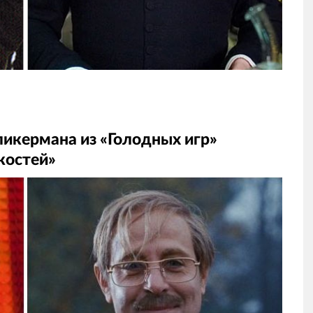
ликермана из «Голодных игр»
костей»